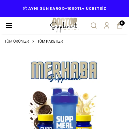
📦 AYNI GÜN KARGO-1000TL+ ÜCRETSİZ
0
TÜM ÜRÜNLER
TÜM PAKETLER