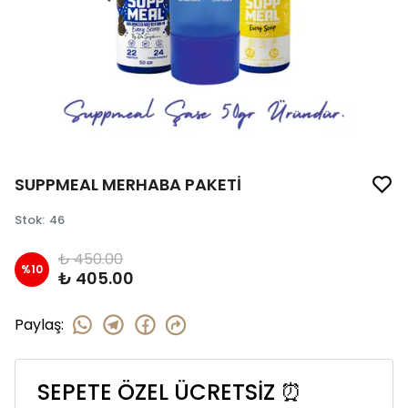
SUPPMEAL MERHABA PAKETİ
Stok
:
46
₺ 450.00
%
10
₺ 405.00
Paylaş
:
SEPETE ÖZEL ÜCRETSİZ ⏰