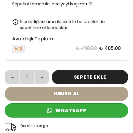
Sepetini tamamla, hediyeyi kaçırma 🎊
İncelediğiniz ürün ile birlikte bu ürünler de
sepetinize eklenecektir!
Avantajlı Toplam
₺ 450.00
₺ 405.00
%
10
SEPETE EKLE
HEMEN AL
WHATSAPP
ücretsiz kargo