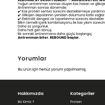
REBOUND BY DRSUPPLEMENT – Advanced Post Wo
Yoğun antrenman sonrası oluşan kas hasarı ve glikojen
Antrenman sonrası dönemde;
✔️ Kas protein sentez sürecini desteklemeye yardımcı
✔️ Glikojen depolarının yeniden dolumuna katkı sağlar
✔️ Elektrolit dengesi ve toparlanma sürecini destekler
Bilim temelli içerik kombinasyonu ile kas yıkım sürec
Daha az yorgunluk.
Daha hızlı geri dönüş.
Bir sonraki antrenmana daha güçlü başlangıç.
Antrenman biter. REBOUND başlar.
Yorumlar
Bu ürün için henüz yorum yapılmamış.
Hakkımızda
Kategoriler
Biz Kimiz ?
Protein