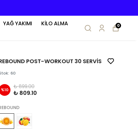
YAĞ YAKIMI
KİLO ALMA
0
REBOUND POST-WORKOUT 30 SERVİS
Stok
:
60
₺ 899.00
%
10
₺ 809.10
REBOUND