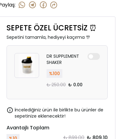
Paylaş
:
SEPETE ÖZEL ÜCRETSİZ ⏰
Sepetini tamamla, hediyeyi kaçırma 🎊
DR SUPPLEMENT
SHAKER
%
100
₺ 250.00
₺ 0.00
İncelediğiniz ürün ile birlikte bu ürünler de
sepetinize eklenecektir!
Avantajlı Toplam
₺ 899.00
₺ 809.10
%
10