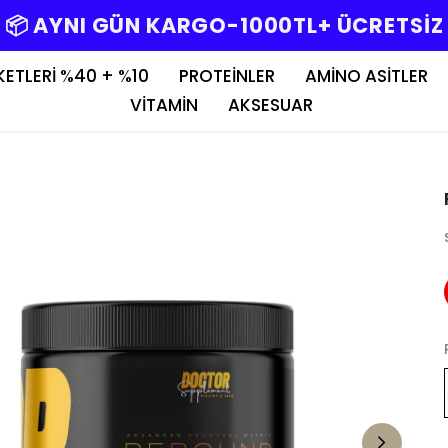
📦 AYNI GÜN KARGO-1000TL+ ÜCRETSİZ
KETLERİ %40 + %10
PROTEİNLER
AMİNO ASİTLER
VİTAMİN
AKSESUAR