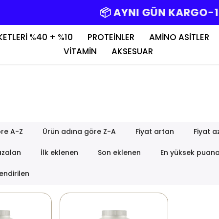
📦 AYNI GÜN KARGO-1000TL+ ÜCRETSİZ
KETLERİ %40 + %10
PROTEİNLER
AMİNO ASİTLER
VİTAMİN
AKSESUAR
re A-Z
Ürün adına göre Z-A
Fiyat artan
Fiyat a
azalan
İlk eklenen
Son eklenen
En yüksek puan
endirilen