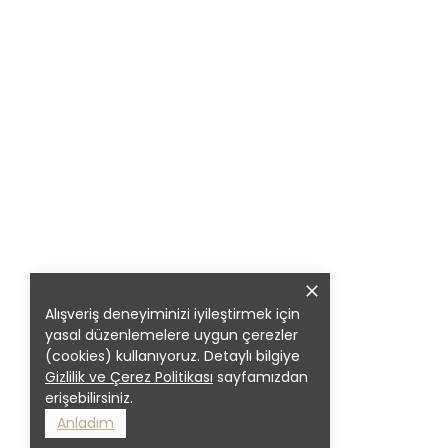
Alışveriş deneyiminizi iyileştirmek için
yasal düzenlemelere uygun çerezler
(cookies) kullanıyoruz. Detaylı bilgiye
Gizlilik ve Çerez Politikası
sayfamızdan
erişebilirsiniz.
Anladım