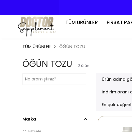
TÜM ÜRÜNLER
FIRSAT PA
TÜM ÜRÜNLER
ÖĞÜN TOZU
ÖĞÜN TOZU
2
ürün
Ürün adına gö
İndirim oranı 
En çok değenl
Marka