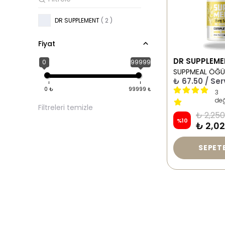
DR SUPPLEMENT
( 2 )
Fiyat
DR SUPPLEM
0
99999
₺ 67.50 / Ser
0
₺
99999
₺
3
de
Filtreleri temizle
₺ 2,250
%
10
₺ 2,0
SEPETE