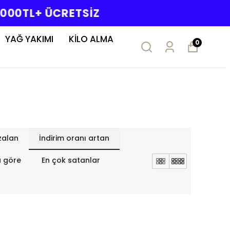
YAĞ YAKIMI
KİLO ALMA
0
zalan
İndirim oranı artan
a göre
En çok satanlar