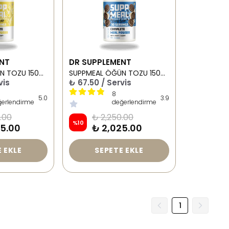
ENT
DR SUPPLEMENT
SUPPMEAL ÖĞÜN TOZU 1500 GR 30 SERVİS MUZ AROMALI
SUPPMEAL ÖĞÜN TOZU 1500 GR 30 SERVİS ÇİKOLATALI BİSKÜVİ PARÇALI
vis
₺ 67.50 / Servis
8
5.0
3.9
ğerlendirme
değerlendirme
.00
₺ 2,250.00
%
10
25.00
₺ 2,025.00
 EKLE
SEPETE EKLE
1