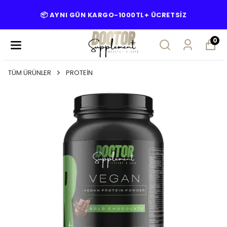
📦 AYNI GÜN KARGO-1000TL+ ÜCRETSİZ
0
TÜM ÜRÜNLER
PROTEİN