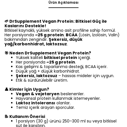
Ürün Açıklaması
🌱
DrSupplement Vegan Protein: Bitkisel Güç ile
Kaslarını Destekle!
Bitkisel kaynaklı, yüksek amino asit profiline sahip formül.
Her porsiyonda
~25 g protein
.
BCAA
(Lösin, İzolösin, Valin)
bakımından zengindir.
Şekersiz, düşük
yağ/karbonhidrat, laktozsuz
.
🎯
Neden DrSupplement Vegan Protein?
Yüksek kaliteli
bitkisel protein
içeriği.
Her porsiyonda
~25 g protein
.
Kas gelişimi & toparlanma desteği, BCAA içerir.
Düşük yağ + düşük karbonhidrat.
Şekersiz, laktozsuz
– hassas mideler için uygun.
Etik & sürdürülebilir üretim.
👤
Kimler İçin Uygun?
Vegan & vejetaryen
beslenenler.
Hayvansal protein kullanmak istemeyenler.
Laktoz intoleransı
olanlar.
Temiz içerik arayan sporcular.
📝
Kullanım Önerisi
1 porsiyon (30 g) ürünü 250–300 ml su veya bitkisel
süt ile karıştırın.