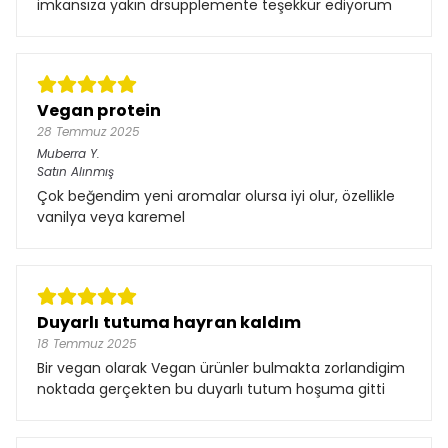
imkansıza yakın drsupplemente teşekkür ediyorum
Vegan protein
28 Temmuz 2025
Muberra
Y.
Satın Alınmış
Çok beğendim yeni aromalar olursa iyi olur, özellikle
vanilya veya karemel
Duyarlı tutuma hayran kaldım
18 Temmuz 2025
Bir vegan olarak Vegan ürünler bulmakta zorlandigim
noktada gerçekten bu duyarlı tutum hoşuma gitti