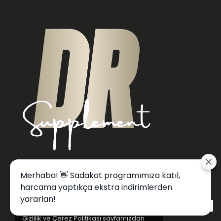
Merhaba! 👋 Sadakat programımıza katıl,
harcama yaptıkça ekstra indirimlerden
Alışveriş deneyiminizi iyileştirmek için
yararlan!
yasal düzenlemelere uygun çerezler
(cookies) kullanıyoruz. Detaylı bilgiye
Gizlilik ve Çerez Politikası
sayfamızdan