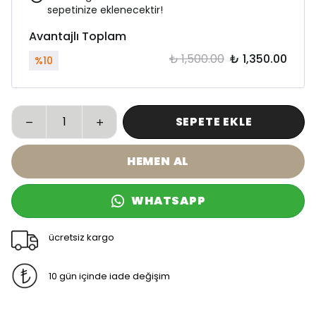
sepetinize eklenecektir!
Avantajlı Toplam
₺ 1,500.00
₺ 1,350.00
%
10
SEPETE EKLE
HEMEN AL
WHATSAPP
ücretsiz kargo
10 gün içinde iade değişim