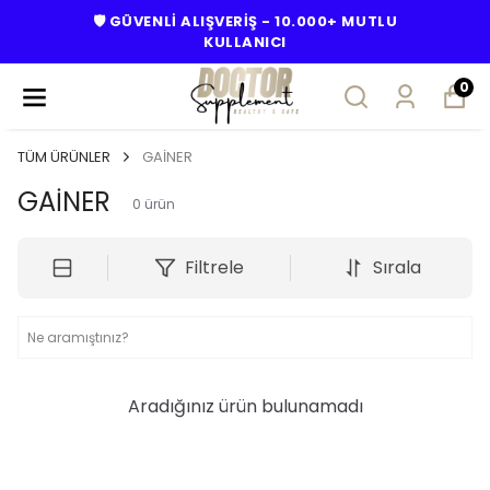
🛡️ GÜVENLİ ALIŞVERİŞ - 10.000+ MUTLU
KULLANICI
0
TÜM ÜRÜNLER
GAİNER
GAİNER
0
ürün
Filtrele
Sırala
Aradığınız ürün bulunamadı