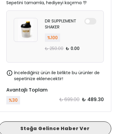
Sepetini tamamla, hediyeyi kaçırma 🎊
DR SUPPLEMENT
SHAKER
%
100
₺ 250.00
₺ 0.00
İncelediğiniz ürün ile birlikte bu ürünler de
sepetinize eklenecektir!
Avantajlı Toplam
₺ 699.00
₺ 489.30
%
30
Stoğa Gelince Haber Ver