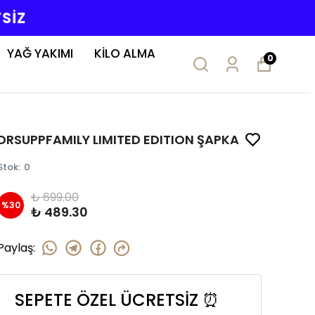
YAĞ YAKIMI
KİLO ALMA
0
DRSUPPFAMILY LIMITED EDITION ŞAPKA
Stok
:
0
₺ 699.00
%
30
₺ 489.30
Paylaş
:
SEPETE ÖZEL ÜCRETSİZ ⏰