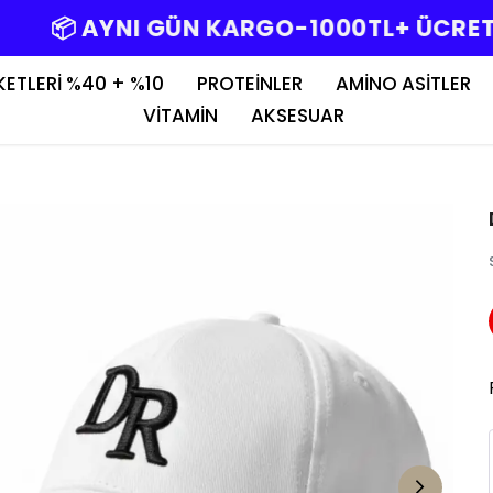
📦 AYNI GÜN KARGO-1000TL+ ÜCRETSİZ
KETLERİ %40 + %10
PROTEİNLER
AMİNO ASİTLER
VİTAMİN
AKSESUAR