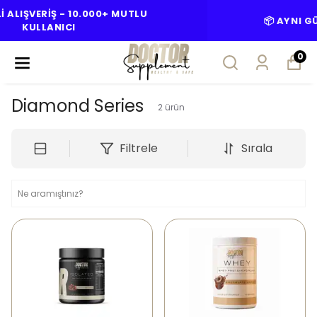
📦 AYNI GÜN KARGO-1000TL+ ÜCRETSİZ
0
Diamond Series
2
ürün
Filtrele
Sırala