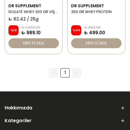
DR SUPPLEMENT
DR SUPPLEMENT
İSOLATE WHEY 300 GR VİŞNE-BROWNİE
350 GR WHEY PROTEİN
₺ 82.42 / 25g
₺ 1,099.00
₺ 899.00
%
10
%
44
₺ 989.10
₺ 499.00
SEPETE EKLE
SEPETE EKLE
1
Hakkımızda
Kategoriler