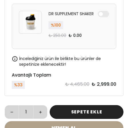
DR SUPPLEMENT SHAKER
%
100
₺ 250.00
₺ 0.00
İncelediğiniz ürün ile birlikte bu ürünler de
sepetinize eklenecektir!
Avantajlı Toplam
₺ 4,465.00
₺ 2,999.00
%
33
SEPETE EKLE
HEMEN AL