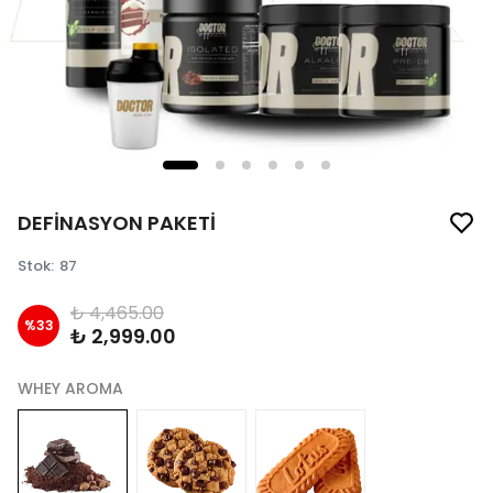
DEFİNASYON PAKETİ
Stok
:
87
₺ 4,465.00
%
33
₺ 2,999.00
WHEY AROMA