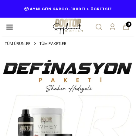
📦 AYNI GÜN KARGO-1000TL+ ÜCRETSİZ
0
TÜM ÜRÜNLER
TÜM PAKETLER