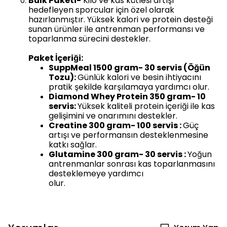
Bulk Paketi-
Kilo ve kas kütlesi artışı
hedefleyen sporcular için özel olarak
hazırlanmıştır. Yüksek kalori ve protein desteği
sunan ürünler ile antrenman performansı ve
toparlanma sürecini destekler.
Paket İçeriği:
SuppMeal 1500 gram- 30 servis (Öğün
Tozu):
Günlük kalori ve besin ihtiyacını
pratik şekilde karşılamaya yardımcı olur.
Diamond Whey Protein 350 gram- 10
servis:
Yüksek kaliteli protein içeriği ile kas
gelişimini ve onarımını destekler.
Creatine 300 gram- 100 servis :
Güç
artışı ve performansın desteklenmesine
katkı sağlar.
Glutamine 300 gram- 30 servis :
Yoğun
antrenmanlar sonrası kas toparlanmasını
desteklemeye yardımcı
olur.