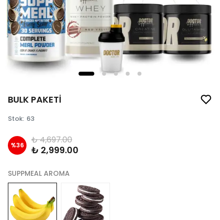
BULK PAKETİ
Stok
:
63
₺ 4,697.00
%
36
₺ 2,999.00
SUPPMEAL AROMA