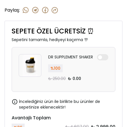
Paylaş
:
SEPETE ÖZEL ÜCRETSİZ ⏰
Sepetini tamamla, hediyeyi kaçırma 🎊
DR SUPPLEMENT SHAKER
%
100
₺ 250.00
₺ 0.00
İncelediğiniz ürün ile birlikte bu ürünler de
sepetinize eklenecektir!
Avantajlı Toplam
₺ 4,697.00
₺ 2,999.00