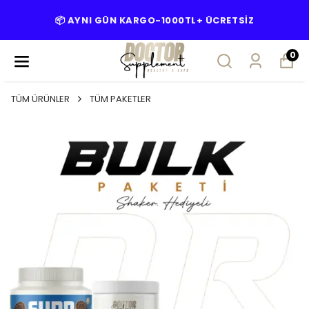
📦 AYNI GÜN KARGO-1000TL+ ÜCRETSİZ
0
TÜM ÜRÜNLER
TÜM PAKETLER